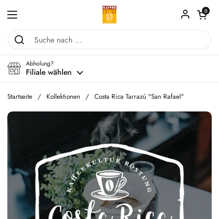
Zum Inhalt springen
Warenkorb ö
0
Menü öffnen
Abholung?
Filiale wählen
Startseite
/
Kollektionen
/
Costa Rica Tarrazú "San Rafael"