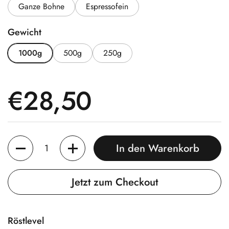
Ganze Bohne
Espressofein
Gewicht
1000g
500g
250g
Preis:
€28,50
Anzahl
In den Warenkorb
Jetzt zum Checkout
Röstlevel