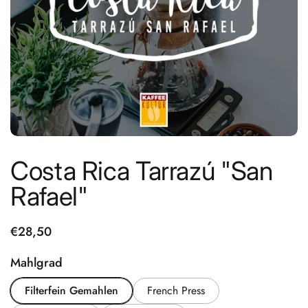
Costa Rica Tarrazú "San
Rafael"
Preis:
€28,50
Mahlgrad
Filterfein Gemahlen
French Press