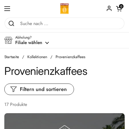
Zum Inhalt springen
Warenkorb ö
0
Menü öffnen
Abholung?
Filiale wählen
Startseite
/
Kollektionen
/
Provenienzkaffees
Provenienzkaffees
Filtern und sortieren
17 Produkte