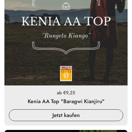
Preis:
ab €9,25
Kenia AA Top "Baragwi Kianjiru"
Jetzt kaufen