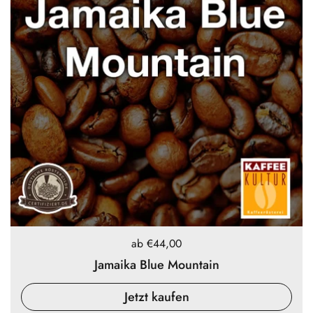
Preis:
ab €44,00
Jamaika Blue Mountain
Jetzt kaufen