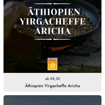
Preis:
ab €8,50
Äthiopien Yirgacheffe Aricha