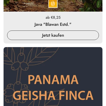
Preis:
ab €8,25
Java "Blawan Estd."
Jetzt kaufen