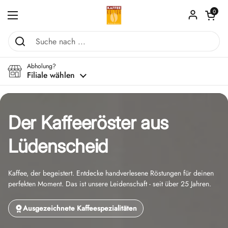
Zum Inhalt springen
Warenkorb ö
0
Menü öffnen
Abholung?
Filiale wählen
Der Kaffeeröster aus
Lüdenscheid
Kaffee, der begeistert. Entdecke handverlesene Röstungen für deinen
perfekten Moment. Das ist unsere Leidenschaft - seit über 25 Jahren.
Ausgezeichnete Kaffeespezialitäten