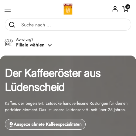
Zum Inhalt springen
Warenkorb ö
0
Menü öffnen
Abholung?
Filiale wählen
Der Kaffeeröster aus
Lüdenscheid
Kaffee, der begeistert. Entdecke handverlesene Röstungen für deinen
perfekten Moment. Das ist unsere Leidenschaft - seit über 25 Jahren.
Ausgezeichnete Kaffeespezialitäten