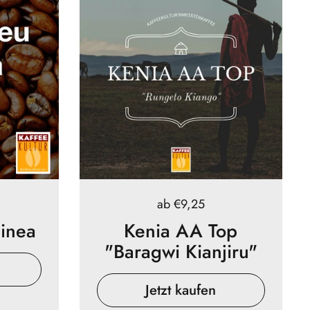
Preis:
ab €9,25
inea
Kenia AA Top
"Baragwi Kianjiru"
Jetzt kaufen