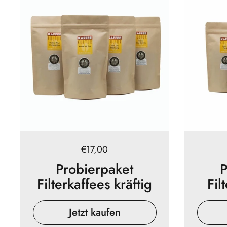
Preis:
€17,00
Probierpaket
P
Filterkaffees kräftig
Fil
Jetzt kaufen