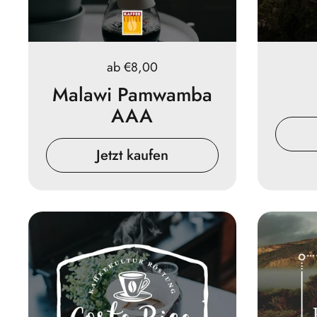
Preis:
ab €8,00
Malawi Pamwamba
AAA
Jetzt kaufen