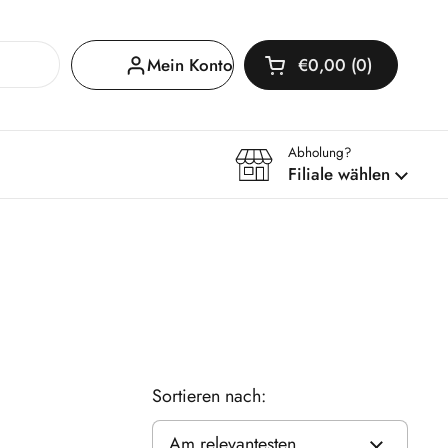
Mein Konto
€0,00
0
Warenkorb öffnen
Warenkorb Gesamtb
im Warenkorb
Abholung?
Filiale wählen
Sortieren nach: