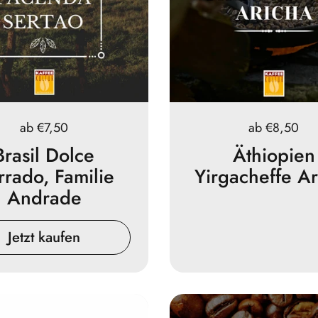
Preis:
ab €7,50
Preis:
ab €8,50
Brasil Dolce
Äthiopien
rrado, Familie
Yirgacheffe Ar
Andrade
Jetzt kaufen