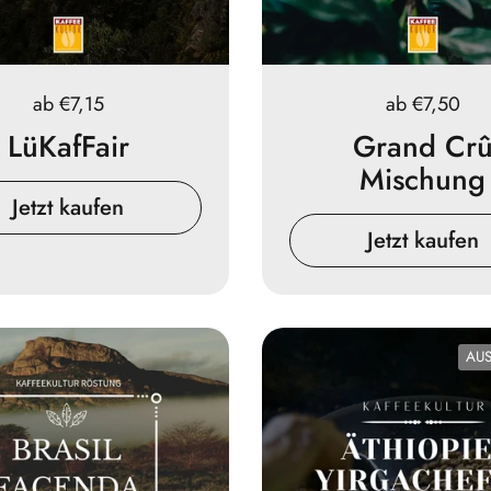
Preis:
ab €7,15
Preis:
ab €7,50
LüKafFair
Grand Cr
Mischung
Jetzt kaufen
Jetzt kaufen
AUS