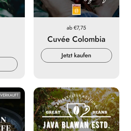
Preis:
ab €7,75
û
Cuvée Colombia
Jetzt kaufen
VERKAUFT