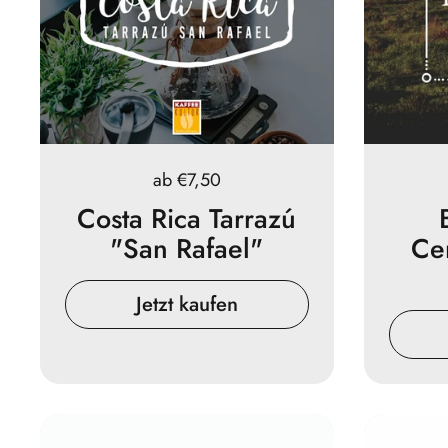
Preis:
ab €7,50
Costa Rica Tarrazú
"San Rafael"
Ce
Jetzt kaufen