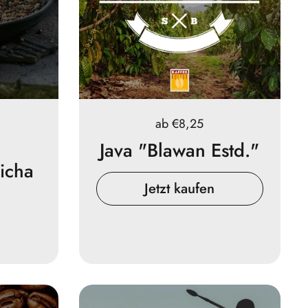
Preis:
ab €8,25
Java "Blawan Estd."
icha
Jetzt kaufen