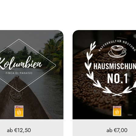
Preis:
ab €12,50
Preis:
ab €7,00