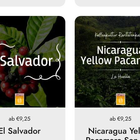
Preis:
ab €9,25
Preis:
ab €9,25
El Salvador
Nicaragua Ye