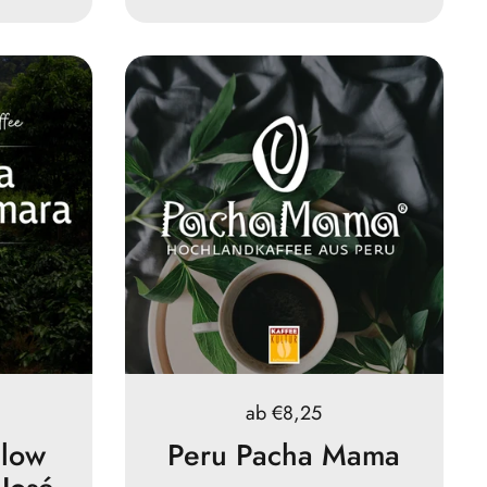
Preis:
ab €8,25
llow
Peru Pacha Mama