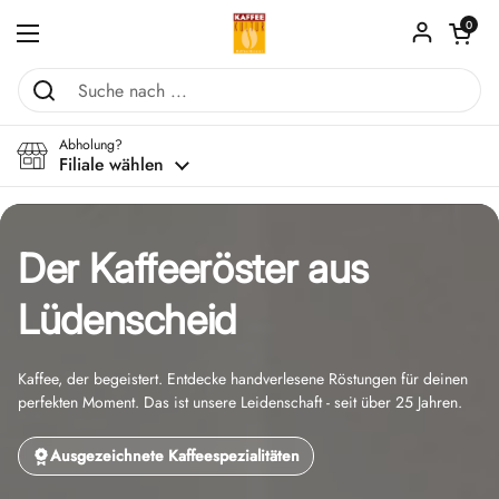
Zum Inhalt springen
Warenkorb ö
0
Menü öffnen
Abholung?
Filiale wählen
Der Kaffeeröster aus
Lüdenscheid
Kaffee, der begeistert. Entdecke handverlesene Röstungen für deinen
perfekten Moment. Das ist unsere Leidenschaft - seit über 25 Jahren.
Ausgezeichnete Kaffeespezialitäten