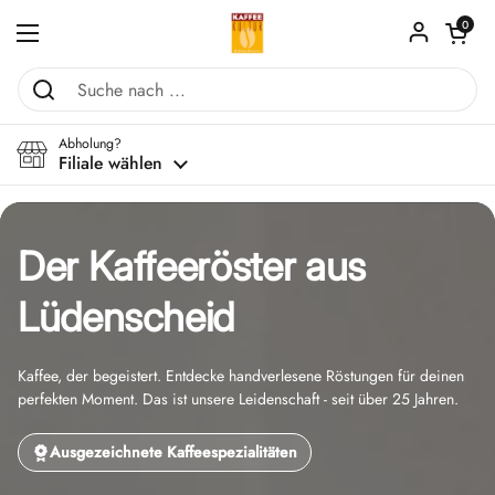
Zum Inhalt springen
Warenkorb ö
0
Menü öffnen
Abholung?
Filiale wählen
Der Kaffeeröster aus
Lüdenscheid
Kaffee, der begeistert. Entdecke handverlesene Röstungen für deinen
perfekten Moment. Das ist unsere Leidenschaft - seit über 25 Jahren.
Ausgezeichnete Kaffeespezialitäten