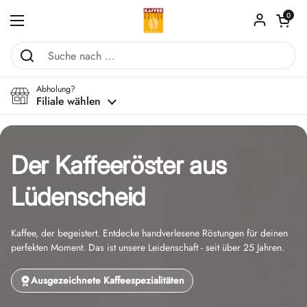
Zum Inhalt springen
Warenkorb ö
0
Menü öffnen
Abholung?
Filiale wählen
Der Kaffeeröster aus
Lüdenscheid
Kaffee, der begeistert. Entdecke handverlesene Röstungen für deinen
perfekten Moment. Das ist unsere Leidenschaft - seit über 25 Jahren.
Ausgezeichnete Kaffeespezialitäten