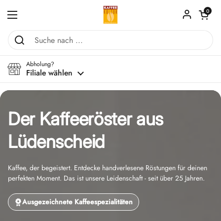
Zum Inhalt springen
Warenkorb ö
0
Menü öffnen
Abholung?
Filiale wählen
Der Kaffeeröster aus
Lüdenscheid
Kaffee, der begeistert. Entdecke handverlesene Röstungen für deinen
perfekten Moment. Das ist unsere Leidenschaft - seit über 25 Jahren.
Ausgezeichnete Kaffeespezialitäten