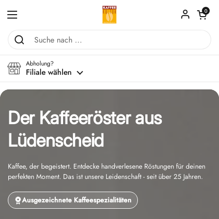
Zum Inhalt springen
Warenkorb ö
0
Menü öffnen
Abholung?
Filiale wählen
Der Kaffeeröster aus
Lüdenscheid
Kaffee, der begeistert. Entdecke handverlesene Röstungen für deinen
perfekten Moment. Das ist unsere Leidenschaft - seit über 25 Jahren.
Ausgezeichnete Kaffeespezialitäten