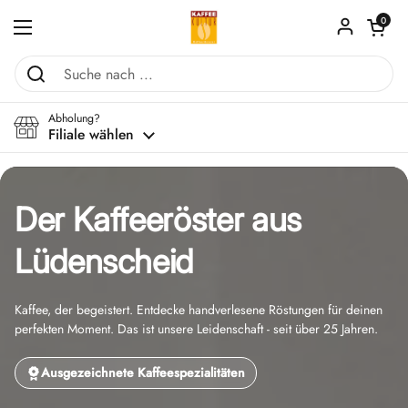
Zum Inhalt springen
Warenkorb ö
0
Menü öffnen
Abholung?
Filiale wählen
Der Kaffeeröster aus
Lüdenscheid
Kaffee, der begeistert. Entdecke handverlesene Röstungen für deinen
perfekten Moment. Das ist unsere Leidenschaft - seit über 25 Jahren.
Ausgezeichnete Kaffeespezialitäten