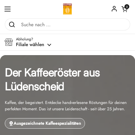
Zum Inhalt springen
Warenkorb ö
0
Menü öffnen
Abholung?
Filiale wählen
Der Kaffeeröster aus
Lüdenscheid
Kaffee, der begeistert. Entdecke handverlesene Röstungen für deinen
perfekten Moment. Das ist unsere Leidenschaft - seit über 25 Jahren.
Ausgezeichnete Kaffeespezialitäten